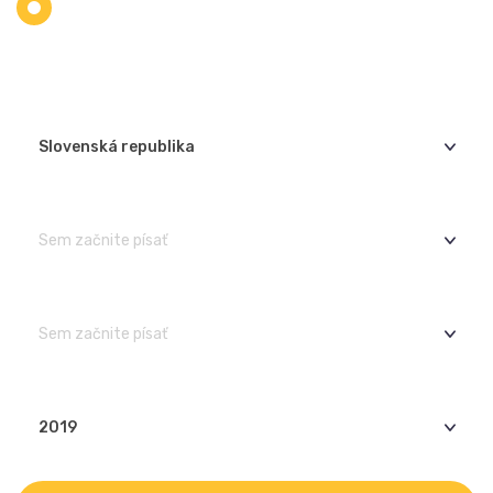
STREDNÁ ŠKOLA
VYSOKÁ ŠKOLA
REGIÓN
Slovenská republika
ŠKOLA
Sem začnite písať
ODBOR
Sem začnite písať
ROK UKONČENIA
2019