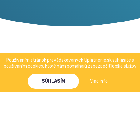
Používaním stránok prevádzkovaných Uplatnenie.sk súhlasite s
používaním cookies, ktoré nám pomáhajú zabezpečiť lepšie služby
SÚHLASÍM
Viac info
VÝSLEDKY O
ABSOLVENTOCH
KONČIACICH V ROKU
2019